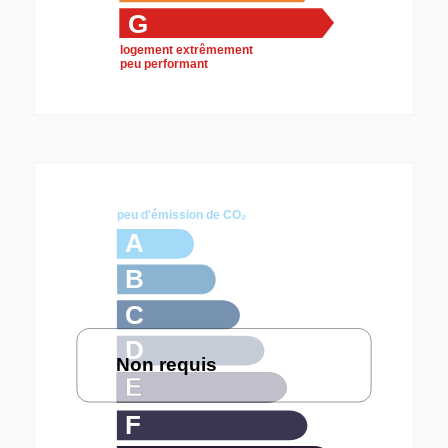
G
logement extrêmement
peu performant
peu d'émission de CO₂
A
B
C
D
Non requis
E
F