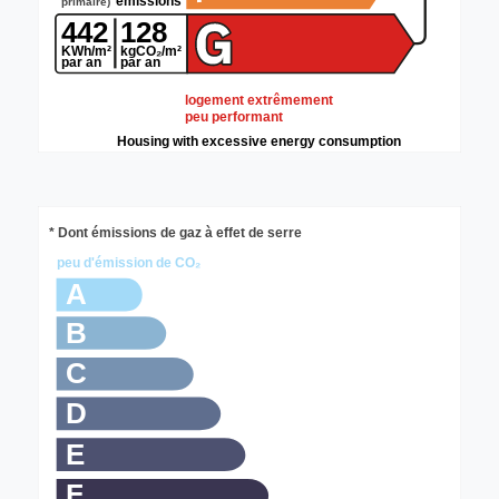
primaire)
442
128
KWh/m²
kgCO₂/m²
par an
par an
logement extrêmement
peu performant
Housing with excessive energy consumption
* Dont émissions de gaz à effet de serre
peu d'émission de CO₂
A
B
C
D
E
F